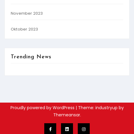
November 2023
Oktober 2023
Trending News
Proudly powered by WordPress
|
Theme: industryup by
Themeansar
.