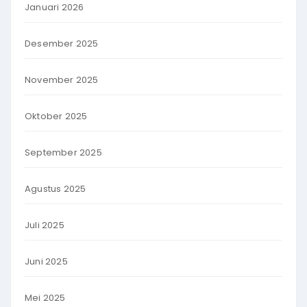
Januari 2026
Desember 2025
November 2025
Oktober 2025
September 2025
Agustus 2025
Juli 2025
Juni 2025
Mei 2025