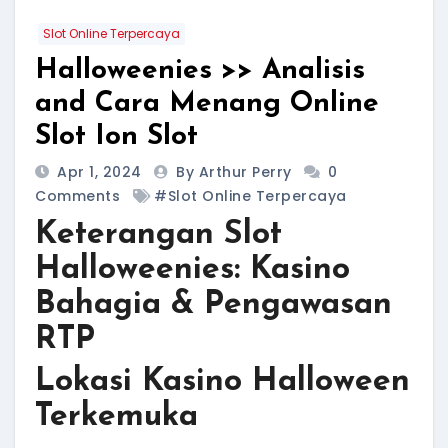
Slot Online Terpercaya
Halloweenies >> Analisis
and Cara Menang Online
Slot Ion Slot
Apr 1, 2024
By Arthur Perry
0
Comments
#slot Online Terpercaya
Keterangan Slot
Halloweenies: Kasino
Bahagia & Pengawasan
RTP
Lokasi Kasino Halloween
Terkemuka