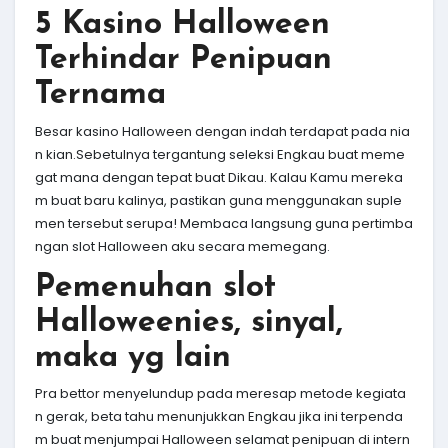
5 Kasino Halloween
Terhindar Penipuan
Ternama
Besar kasino Halloween dengan indah terdapat pada nia
n kian.Sebetulnya tergantung seleksi Engkau buat meme
gat mana dengan tepat buat Dikau. Kalau Kamu mereka
m buat baru kalinya, pastikan guna menggunakan suple
men tersebut serupa! Membaca langsung guna pertimba
ngan slot Halloween aku secara memegang.
Pemenuhan slot
Halloweenies, sinyal,
maka yg lain
Pra bettor menyelundup pada meresap metode kegiata
n gerak, beta tahu menunjukkan Engkau jika ini terpenda
m buat menjumpai Halloween selamat penipuan di intern