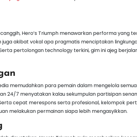
canggih, Hero’s Triumph menawarkan performa yang te
juga akibat vokal apa pragmatis menciptakan lingkung
ta pertolongan technology terkini, gim ini ajeg berjala
ggan
rsedia memudahkan para pemain dalam mengelola semua 
ggan 24/7 menyatakan kalau sekumpulan partisipan senan
erta cepat merespons serta profesional, kelompok pert
uan melakukan permainan siapa lebih mengasyikkan.
g