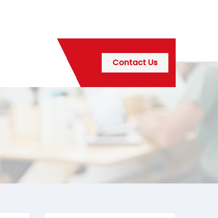
Contact Us