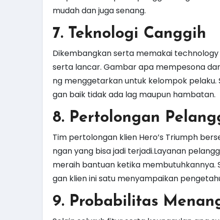
mudah dan juga senang.
7. Teknologi Canggih
Dikembangkan serta memakai technology 
serta lancar. Gambar apa mempesona dan 
ng menggetarkan untuk kelompok pelaku. Ser
gan baik tidak ada lag maupun hambatan.
8. Pertolongan Pelan
Tim pertolongan klien Hero’s Triumph be
ngan yang bisa jadi terjadi.Layanan pelan
meraih bantuan ketika membutuhkannya. S
gan klien ini satu menyampaikan pengetah
9. Probabilitas Menan