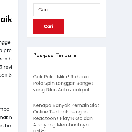
Cari
untuk:
aik
engge
a pro
Pos-pos Terbaru
kan b
9 revi
kan b
Gak Pake Mikir! Rahasia
Pola Spin Longgar Banget
yang Bikin Auto Jackpot
Kenapa Banyak Pemain Slot
ompo
Online Tertarik dengan
mat h
Reactoonz Play’N Go dan
Apa yang Membuatnya
an be
Unik?