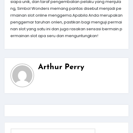
siapa unik, dan taraf pengembalian pelaku yang menjula
ng, Simbol Wonders memang pantas disebut menjadi pe
rmainan slot online menggema.Apabila Anda merupakan
penggemar taruhan onlen, pastikan bagi menguji permai
nan slot yang satu ini dan juga rasakan sensasi bermain p
ermainan slot apa seru dan menguntungkan!
Arthur Perry
Cari