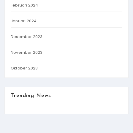
Februari 2024
Januari 2024
Desember 2023
November 2023
Oktober 2023
Trending News