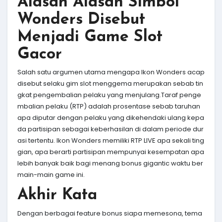
Alasan Alasan Simbol
Wonders Disebut
Menjadi Game Slot
Gacor
Salah satu argumen utama mengapa Ikon Wonders acap
disebut selaku gim slot menggema merupakan sebab tin
gkat pengembalian pelaku yang menjulang.Taraf penge
mbalian pelaku (RTP) adalah prosentase sebab taruhan
apa diputar dengan pelaku yang dikehendaki ulang kepa
da partisipan sebagai keberhasilan di dalam periode dur
asi tertentu. Ikon Wonders memiliki RTP LIVE apa sekali ting
gian, apa berarti partisipan mempunyai kesempatan apa
lebih banyak baik bagi menang bonus gigantic waktu ber
main-main game ini.
Akhir Kata
Dengan berbagai feature bonus siapa memesona, tema