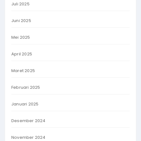
Juli 2025
Juni 2025
Mei 2025
April 2025
Maret 2025
Februari 2025
Januari 2025
Desember 2024
November 2024