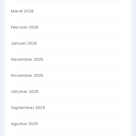
Maret 2026
Februari 2026
Januari 2026
Desember 2025
November 2025
Oktober 2025
September 2025
Agustus 2025