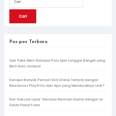
untuk:
Pos-pos Terbaru
Gak Pake Mikir! Rahasia Pola Spin Longgar Banget yang
Bikin Auto Jackpot
Kenapa Banyak Pemain Slot Online Tertarik dengan
Reactoonz Play’N Go dan Apa yang Membuatnya Unik?
Dari Saku ke Layar: Revolusi Bermain Game dengan Isi
Saldo Pakai Pulsa