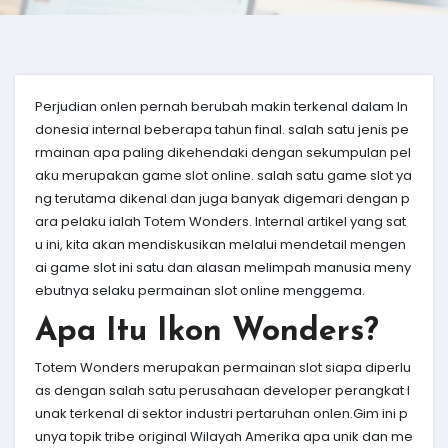
Perjudian onlen pernah berubah makin terkenal dalam In
donesia internal beberapa tahun final. salah satu jenis pe
rmainan apa paling dikehendaki dengan sekumpulan pel
aku merupakan game slot online. salah satu game slot ya
ng terutama dikenal dan juga banyak digemari dengan p
ara pelaku ialah Totem Wonders. Internal artikel yang sat
u ini, kita akan mendiskusikan melalui mendetail mengen
ai game slot ini satu dan alasan melimpah manusia meny
ebutnya selaku permainan slot online menggema.
Apa Itu Ikon Wonders?
Totem Wonders merupakan permainan slot siapa diperlu
as dengan salah satu perusahaan developer perangkat l
unak terkenal di sektor industri pertaruhan onlen.Gim ini p
unya topik tribe original Wilayah Amerika apa unik dan me