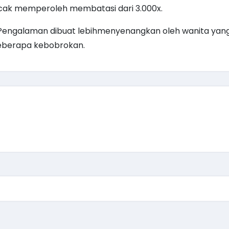
uncak memperoleh membatasi dari 3.000x.
nya.Pengalaman dibuat lebihmenyenangkan oleh wanita ya
eberapa kebobrokan.