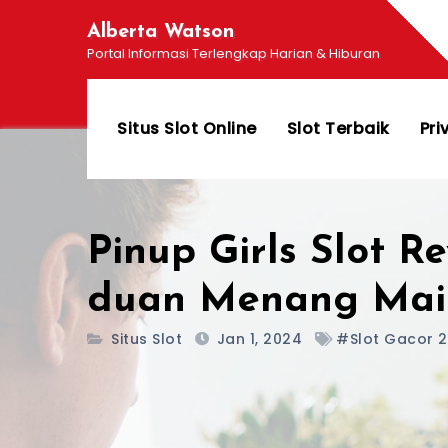
Skip
Alberta Watson
to
Portal Informasi Terlengkap Harian & Hiburan
content
Situs Slot Online
Slot Terbaik
Pri
Pinup Girls Slot R
duan Menang Mai
Situs Slot
Jan 1, 2024
#slot Gacor 