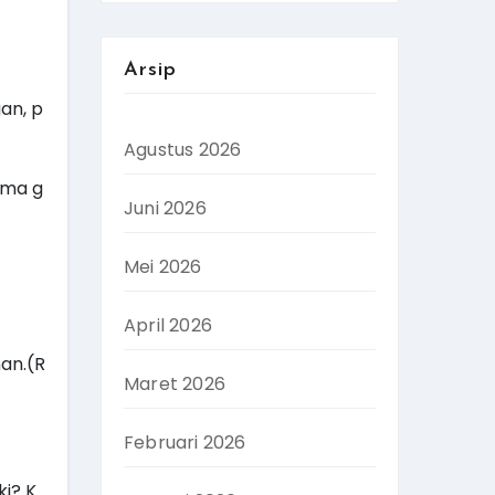
Arsip
an, p
Agustus 2026
ima g
Juni 2026
Mei 2026
April 2026
han.(R
Maret 2026
Februari 2026
i? K