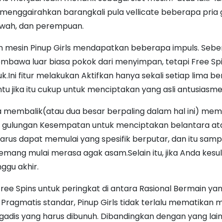
 menggairahkan barangkali pula vellicate beberapa pria
ah, dan perempuan.
ian mesin Pinup Girls mendapatkan beberapa impuls. Seb
mbawa luar biasa pokok dari menyimpan, tetapi Free Spi
ni fitur melakukan Aktifkan hanya sekali setiap lima ber
ntu jika itu cukup untuk menciptakan yang asli antusiasme
 membalik(atau dua besar berpaling dalam hal ini) memil
gulungan Kesempatan untuk menciptakan belantara at
rus dapat memulai yang spesifik berputar, dan itu sampa
emang mulai merasa agak asam.Selain itu, jika Anda kesul
gu akhir.
ree Spins untuk peringkat di antara Rasional Bermain yan
Pragmatis standar, Pinup Girls tidak terlalu mematikan 
 gadis yang harus dibunuh. Dibandingkan dengan yang lain