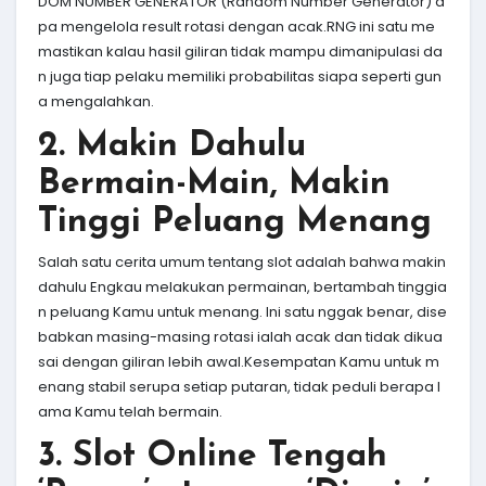
DOM NUMBER GENERATOR (Random Number Generator) a
pa mengelola result rotasi dengan acak.RNG ini satu me
mastikan kalau hasil giliran tidak mampu dimanipulasi da
n juga tiap pelaku memiliki probabilitas siapa seperti gun
a mengalahkan.
2. Makin Dahulu
Bermain-Main, Makin
Tinggi Peluang Menang
Salah satu cerita umum tentang slot adalah bahwa makin
dahulu Engkau melakukan permainan, bertambah tinggia
n peluang Kamu untuk menang. Ini satu nggak benar, dise
babkan masing-masing rotasi ialah acak dan tidak dikua
sai dengan giliran lebih awal.Kesempatan Kamu untuk m
enang stabil serupa setiap putaran, tidak peduli berapa l
ama Kamu telah bermain.
3. Slot Online Tengah