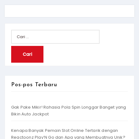
Cari
untuk:
Pos-pos Terbaru
Gak Pake Mikir! Rahasia Pola Spin Longgar Banget yang
Bikin Auto Jackpot
Kenapa Banyak Pemain Slot Online Tertarik dengan
Reactoonz Play’N Go dan Apa yang Membuatnya Unik?