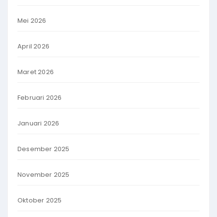
Mei 2026
April 2026
Maret 2026
Februari 2026
Januari 2026
Desember 2025
November 2025
Oktober 2025