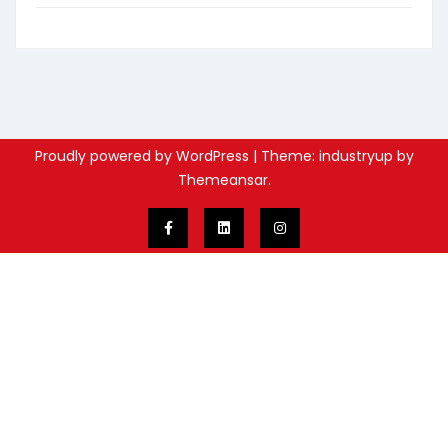
Proudly powered by WordPress
|
Theme: industryup by
Themeansar
.