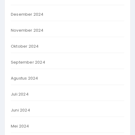
Desember 2024
November 2024
Oktober 2024
September 2024
Agustus 2024
Juli 2024
Juni 2024
Mei 2024