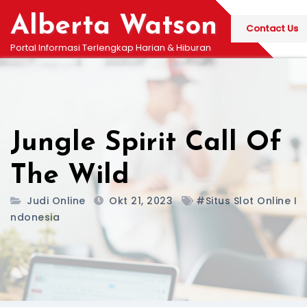
Skip
Alberta Watson
to
Contact Us
content
Portal Informasi Terlengkap Harian & Hiburan
Jungle Spirit Call Of
The Wild
Judi Online
Okt 21, 2023
#situs Slot Online I
Ndonesia