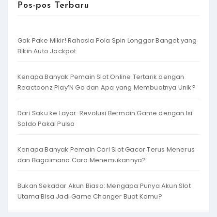
Pos-pos Terbaru
Gak Pake Mikir! Rahasia Pola Spin Longgar Banget yang
Bikin Auto Jackpot
Kenapa Banyak Pemain Slot Online Tertarik dengan
Reactoonz Play’N Go dan Apa yang Membuatnya Unik?
Dari Saku ke Layar: Revolusi Bermain Game dengan Isi
Saldo Pakai Pulsa
Kenapa Banyak Pemain Cari Slot Gacor Terus Menerus
dan Bagaimana Cara Menemukannya?
Bukan Sekadar Akun Biasa: Mengapa Punya Akun Slot
Utama Bisa Jadi Game Changer Buat Kamu?