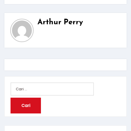
Arthur Perry
Cari
untuk: