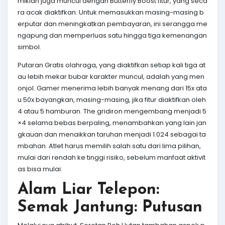
mikian juga muncul dengan Butterfly Boost fitur, yang seca
ra acak diaktifkan. Untuk memasukkan masing-masing b
erputar dan meningkatkan pembayaran, ini serangga me
ngapung dan memperluas satu hingga tiga kemenangan
simbol.
Putaran Gratis olahraga, yang diaktifkan setiap kali tiga at
au lebih mekar bubar karakter muncul, adalah yang men
onjol. Gamer menerima lebih banyak menang dari 15x ata
u 50x bayangkan, masing-masing, jika fitur diaktifkan oleh
4 atau 5 hamburan. The gridiron mengembang menjadi 5
×4 selama bebas berpaling, menambahkan yang lain jan
gkauan dan menaikkan taruhan menjadi 1.024 sebagai ta
mbahan. Atlet harus memilih salah satu dari lima pilihan,
mulai dari rendah ke tinggi risiko, sebelum manfaat aktivit
as bisa mulai:
Alam Liar Telepon:
Semak Jantung: Putusan