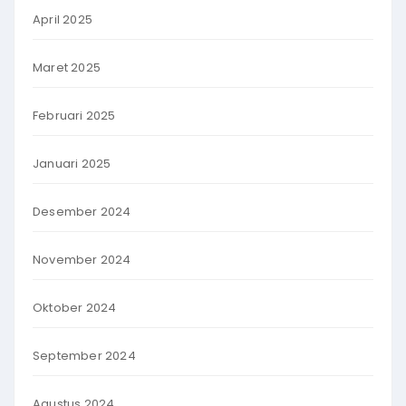
April 2025
Maret 2025
Februari 2025
Januari 2025
Desember 2024
November 2024
Oktober 2024
September 2024
Agustus 2024