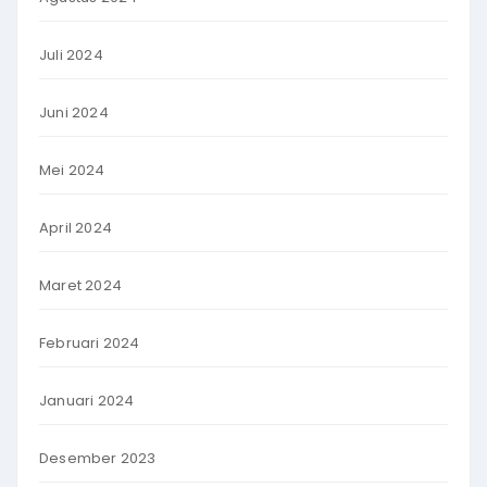
Juli 2024
Juni 2024
Mei 2024
April 2024
Maret 2024
Februari 2024
Januari 2024
Desember 2023