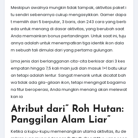
Meskipun awalnya mungkin tidak tampak, aktivitas paket i
tu sendiri sebenarnya cukup mengasyikkan. Gamer dapa
t memilih dari 5 berputar, 3 baris, dan 243 cara yang berb
eda untuk menang di dasar aktivitas, yang berubah saat
Anda memainkan bonus pertandingan. Untuk saat ini, tuju
annya adalah untuk menempatkan tiga identik ikon dala
m sebuah tali dimulai dari yang pertama gulungan.
Lima jenis dari berlangganan cita-cita berkisar dari 3 kes
empatan hingga 7,5 kali main judi dan masuk 1×1 batu ukur
an tetapi adalah lentur. Sangat menarik untuk dicatat bah
wa tidak ada gila-gilaan ikon, tetapi mengingat bagaima
na fitur beroperasi, Anda mungkin menang akan melewat
kan ia
Atribut dari” Roh Hutan:
Panggilan Alam Liar”
Ketika a kupu-kupu memenangkan utama aktivitas, itu de