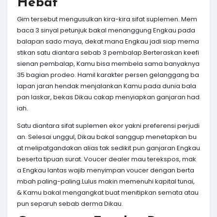
Hebat
Gim tersebut mengusulkan kira-kira sifat suplemen. Mem
baca 3 sinyal petunjuk bakal menanggung Engkau pada
balapan sado maya, dekat mana Engkau jadi siap mema
stikan satu diantara sebab 3 pembalap.Berteraskan keefi
sienan pembalap, Kamu bisa membela sama banyaknya
35 bagian prodeo. Hamil karakter persen gelanggang ba
lapan jaran hendak menjalankan Kamu pada dunia bala
pan laskar, bekas Dikau cakap menyiapkan ganjaran had
iah.
Satu diantara sifat suplemen ekor yakni preferensi perjudi
an. Selesai unggul, Dikau bakal sanggup menetapkan bu
at melipatgandakan alias tak sedikit pun ganjaran Engkau
beserta tipuan surat. Voucer dealer mau terekspos, mak
a Engkau lantas wajib menyimpan voucer dengan berta
mbah paling-paling.Lulus makin memenuhi kapital tunai,
& Kamu bakal mengangkat buat menitipkan semata atau
pun separuh sebab derma Dikau.