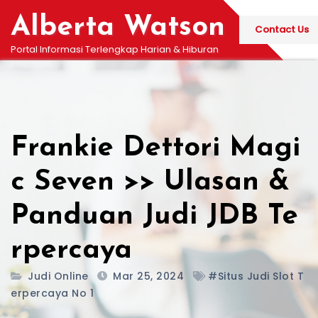
Skip
Alberta Watson
to
Contact Us
content
Portal Informasi Terlengkap Harian & Hiburan
Frankie Dettori Magi
c Seven >> Ulasan &
Panduan Judi JDB Te
rpercaya
Judi Online
Mar 25, 2024
#situs Judi Slot T
Erpercaya No 1