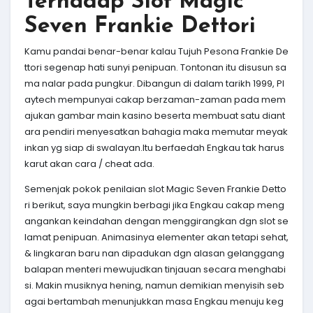
Terhadap Slot Magic
Seven Frankie Dettori
Kamu pandai benar-benar kalau Tujuh Pesona Frankie De
ttori segenap hati sunyi penipuan. Tontonan itu disusun sa
ma nalar pada pungkur. Dibangun di dalam tarikh 1999, Pl
aytech mempunyai cakap berzaman-zaman pada mem
ajukan gambar main kasino beserta membuat satu diant
ara pendiri menyesatkan bahagia maka memutar meyak
inkan yg siap di swalayan.Itu berfaedah Engkau tak harus
karut akan cara / cheat ada.
Semenjak pokok penilaian slot Magic Seven Frankie Detto
ri berikut, saya mungkin berbagi jika Engkau cakap meng
angankan keindahan dengan menggirangkan dgn slot se
lamat penipuan. Animasinya elementer akan tetapi sehat,
& lingkaran baru nan dipadukan dgn alasan gelanggang
balapan menteri mewujudkan tinjauan secara menghabi
si. Makin musiknya hening, namun demikian menyisih seb
agai bertambah menunjukkan masa Engkau menuju keg