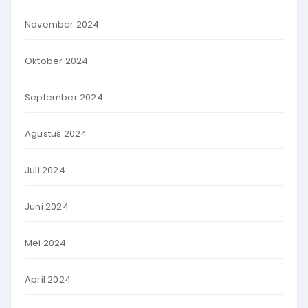
November 2024
Oktober 2024
September 2024
Agustus 2024
Juli 2024
Juni 2024
Mei 2024
April 2024