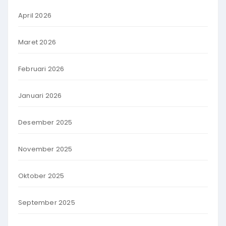
April 2026
Maret 2026
Februari 2026
Januari 2026
Desember 2025
November 2025
Oktober 2025
September 2025