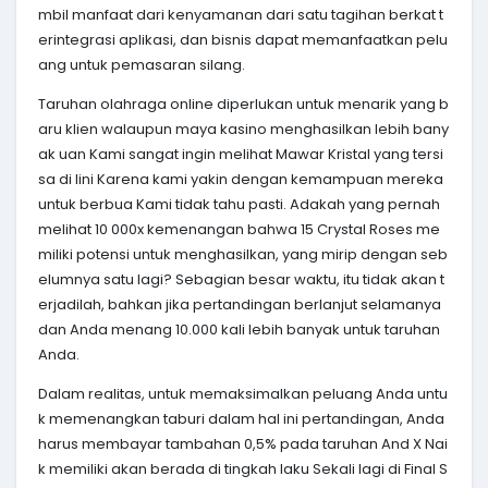
mbil manfaat dari kenyamanan dari satu tagihan berkat t
erintegrasi aplikasi, dan bisnis dapat memanfaatkan pelu
ang untuk pemasaran silang.
Taruhan olahraga online diperlukan untuk menarik yang b
aru klien walaupun maya kasino menghasilkan lebih bany
ak uan Kami sangat ingin melihat Mawar Kristal yang tersi
sa di lini Karena kami yakin dengan kemampuan mereka
untuk berbua Kami tidak tahu pasti. Adakah yang pernah
melihat 10 000x kemenangan bahwa 15 Crystal Roses me
miliki potensi untuk menghasilkan, yang mirip dengan seb
elumnya satu lagi? Sebagian besar waktu, itu tidak akan t
erjadilah, bahkan jika pertandingan berlanjut selamanya
dan Anda menang 10.000 kali lebih banyak untuk taruhan
Anda.
Dalam realitas, untuk memaksimalkan peluang Anda untu
k memenangkan taburi dalam hal ini pertandingan, Anda
harus membayar tambahan 0,5% pada taruhan And X Nai
k memiliki akan berada di tingkah laku Sekali lagi di Final S