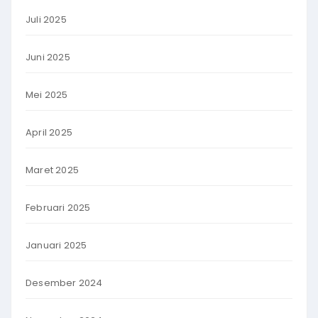
Juli 2025
Juni 2025
Mei 2025
April 2025
Maret 2025
Februari 2025
Januari 2025
Desember 2024