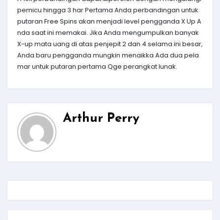
pemicu hingga 3 har Pertama Anda perbandingan untuk
putaran Free Spins akan menjadi level pengganda X Up A
nda saat ini memakai. Jika Anda mengumpulkan banyak
X-up mata uang di atas penjepit 2 dan 4 selama ini besar,
Anda baru pengganda mungkin menaikka Ada dua pela
mar untuk putaran pertama Qge perangkat lunak.
Arthur Perry