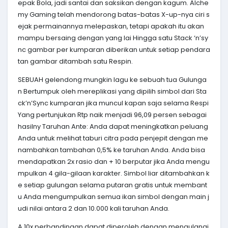
epak Bola, jadi santai dan saksikan dengan kagum. Alche
my Gaming telah mendorong batas-batas X-up-nya ciri s
ejak permainannya melepaskan, tetapi apakah itu akan
mampu bersaing dengan yang lai Hingga satu Stack ‘n’sy
nc gambar per kumparan diberikan untuk setiap pendara
tan gambar ditambah satu Respin.
SEBUAH gelendong mungkin lagu ke sebuah tua Gulunga
n Bertumpuk oleh mereplikasi yang dipilih simbol dari Sta
ck’n’Sync kumparan jika muncul kapan saja selama Respi
Yang pertunjukan Rtp naik menjadi 96,09 persen sebagai
hasilny Taruhan Ante: Anda dapat meningkatkan peluang
Anda untuk melihat taburi citra pada penjepit dengan me
nambahkan tambahan 0,5% ke taruhan Anda. Anda bisa
mendapatkan 2x rasio dan + 10 berputar jika Anda mengu
mpulkan 4 gila-gilaan karakter. Simbol liar ditambahkan k
e setiap gulungan selama putaran gratis untuk membant
u Anda mengumpulkan semua ikan simbol dengan main j
udi nilai antara 2 dan 10.000 kali taruhan Anda.
A 10x perbandingan dapat diperoleh dengan mengulangi