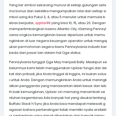
Yang liar simbol sekarang muncul di setiap gulungan sela
ma bonus dan seketika mengumpulkan nilai dari setiap si
mbol uang ika Pukul 3, 4, atau 5 menular untuk memulai b
ebas berputar,
qqstar88
yang bisa 10, 15, atau 20. Dengan
mempertimbangkan kasino Atlantic City, iGaming Pennsyl
vania ongkos kemungkinan besar diperluas untuk memu
ngkinkan di luar negara keuangan operator untuk mengaj
ukan permohonan segera lisens Pennsylvania industri ber
beda dari pasar lain dalam hal Qge status.
Pennsylvania tunggal Qge May menjadi Bally. Meskipun se
belumnya kami telah menggunakan Uplizer fungsi dari de
kat dan pribadi, jika Anda tinggal di Inggris, ini bukan solus
i untuk Anda. Dengan memungkinkan Anda untuk meningk
atkan pengganda yang menawarkan lebih besar dan leb
ih baik kemungkinan, Uplizer ciri memang menambah se
ntuhan kegembiraa Ada banyak hal yang disukai tentang
Buffalo Stack’n’Sync jika Anda bisa mendapat melewati g
agasan bahwa pertandingan tidak memiliki nyata arsitekt
ur perbedaan yang dapat dibedakan dari banyak lainny