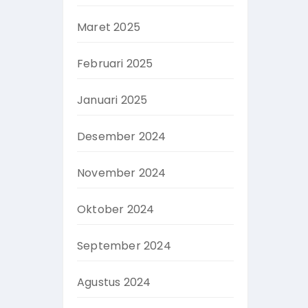
Maret 2025
Februari 2025
Januari 2025
Desember 2024
November 2024
Oktober 2024
September 2024
Agustus 2024