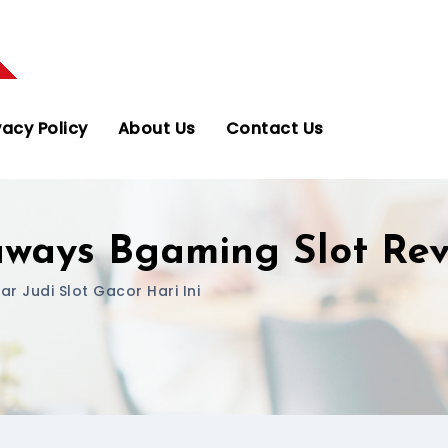
vacy Policy
About Us
Contact Us
ways Bgaming Slot Rev
ar Judi Slot Gacor Hari Ini