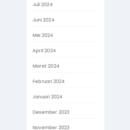
Juli 2024
Juni 2024
Mei 2024
April 2024
Maret 2024
Februari 2024
Januari 2024
Desember 2023
November 2023