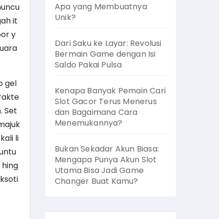
Apa yang Membuatnya
 muncu
Unik?
ah it
or y
Dari Saku ke Layar: Revolusi
suara
Bermain Game dengan Isi
Saldo Pakai Pulsa
p gel
Kenapa Banyak Pemain Cari
rakte
Slot Gacor Terus Menerus
. Set
dan Bagaimana Cara
Menemukannya?
majuk
li li
Bukan Sekadar Akun Biasa:
untu
Mengapa Punya Akun Slot
 hing
Utama Bisa Jadi Game
ksoti
Changer Buat Kamu?