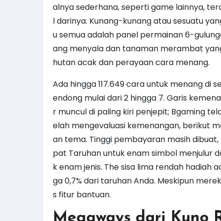
alnya sederhana, seperti game lainnya, ter
l darinya. Kunang-kunang atau sesuatu yang
u semua adalah panel permainan 6-gulung
ang menyala dan tanaman merambat yang be
hutan acak dan perayaan cara menang.
Ada hingga 117.649 cara untuk menang di se
endong mulai dari 2 hingga 7. Garis keme
r muncul di paling kiri penjepit; Bgaming
elah mengevaluasi kemenangan, berikut mel
an tema. Tinggi pembayaran masih dibuat, 
pat Taruhan untuk enam simbol menjulur da
k enam jenis. The sisa lima rendah hadiah a
ga 0,7% dari taruhan Anda. Meskipun mereka
s fitur bantuan.
Megaways dari Kuno Ra