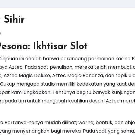
Sihir
)
sona: Ikhtisar Slot
n tinjauan ini adalah bahwa perancang permainan kasino 
aya Aztec. Pada saat penulisan, mereka telah membuat a
Aztec Magic Deluxe, Aztec Magic Bonanza, dan topik ul
ir. Cukup mengapa studio memiliki kedekatan yang kuat d
k dapat kami ungkapkan. Tentunya begitu banyak kunjunga
epada tim untuk mengasah keahlian desain Aztec mere
ko Bertanya-tanya mudah dilihat; warna, bentuk, dan obje
yang menyenangkan bagi mereka. Pada saat yang sama, 